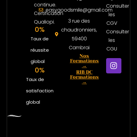
continue.
Consulter
easygoodsmile@gmail.com
Certification
les
3 rue des
Qualiopi.
CGV
0
%
chaudronniers,
Consulter
59400
Taux de
les
Cambrai
CGU
réussite
Nos
I
Formations
global
→
n
0
%
RIB DC
s
Formations
Taux de
→
t
a
satisfaction
g
global
r
a
m