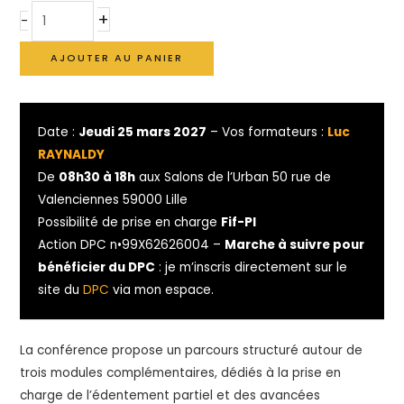
+
-
AJOUTER AU PANIER
Date :
Jeudi 25 mars 2027
– Vos formateurs :
Luc
RAYNALDY
De
08h30 à 18h
aux Salons de l’Urban 50 rue de
Valenciennes 59000 Lille
Possibilité de prise en charge
Fif-Pl
Action DPC n•99X62626004 –
Marche à suivre pour
bénéficier du DPC
: je m’inscris directement sur le
site du
DPC
via mon espace.
La conférence propose un parcours structuré autour de
trois modules complémentaires, dédiés à la prise en
charge de l’édentement partiel et des avancées