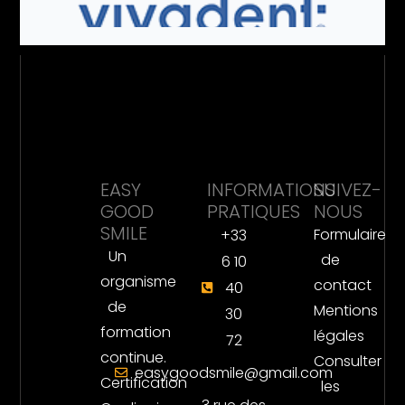
EASY
INFORMATIONS
SUIVEZ-
GOOD
PRATIQUES
NOUS
SMILE
Formulaire
+33
Un
de
6 10
organisme
contact
40
de
Mentions
30
formation
légales
72
continue.
Consulter
easygoodsmile@gmail.com
Certification
les