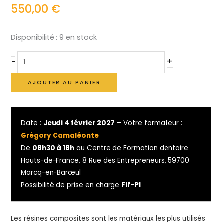
550,00
€
Disponibilité :
9 en stock
+
-
AJOUTER AU PANIER
Date :
Jeudi 4 février 2027
– Votre formateur :
Grégory Camaléonte
De
08h30 à 18h
au Centre de Formation dentaire
Hauts-de-France, 8 Rue des Entrepreneurs, 59700
Marcq-en-Barœul
Possibilité de prise en charge
Fif-Pl
Les résines composites sont les matériaux les plus utilisés