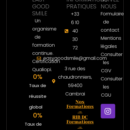
GOOD
PRATIQUES
NOUS
SMILE
Formulaire
+33
Un
de
6 10
organisme
contact
40
de
Mentions
30
formation
légales
72
continue.
Consulter
easygoodsmile@gmail.com
Certification
les
3 rue des
Qualiopi.
CGV
0
%
chaudronniers,
Consulter
59400
Taux de
les
Cambrai
CGU
réussite
Nos
I
Formations
global
→
n
0
%
RIB DC
s
Formations
Taux de
→
t