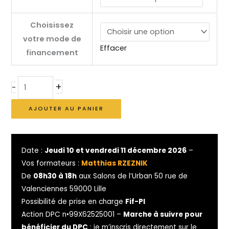
Choisissez
votre mode de
Effacer
financement
+
-
AJOUTER AU PANIER
Date :
Jeudi 10 et vendredi 11 décembre 2026
–
Vos formateurs :
Matthias RZEZNIK
De
08h30 à 18h
aux Salons de l’Urban 50 rue de
Valenciennes 59000 Lille
Possibilité de prise en charge
Fif-Pl
Action DPC n•99X62525001 –
Marche à suivre pour
bénéficier du DPC
: je m’inscris directement sur le