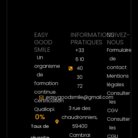
EASY
INFORMATIONS
SUIVEZ-
GOOD
PRATIQUES
NOUS
SMILE
Formulaire
+33
Un
de
6 10
organisme
contact
40
de
Mentions
30
formation
légales
72
continue.
Consulter
easygoodsmile@gmail.com
Certification
les
3 rue des
Qualiopi.
CGV
0
%
chaudronniers,
Consulter
59400
Taux de
les
Cambrai
CGU
réussite