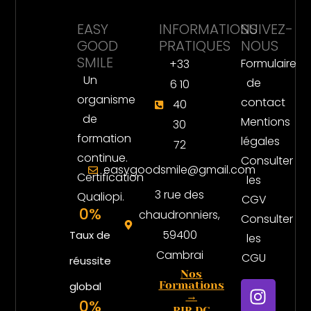
EASY
INFORMATIONS
SUIVEZ-
GOOD
PRATIQUES
NOUS
SMILE
Formulaire
+33
Un
de
6 10
organisme
contact
40
de
Mentions
30
formation
légales
72
continue.
Consulter
easygoodsmile@gmail.com
Certification
les
3 rue des
Qualiopi.
CGV
0
%
chaudronniers,
Consulter
59400
Taux de
les
Cambrai
CGU
réussite
Nos
I
Formations
global
→
n
0
%
RIB DC